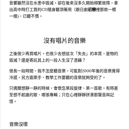
音響雖然沒在水患中毀滅，卻在後來沒多久開始頻繁故障，拿
出高中時打工買的CD隨身聽頂著用（跟日劇
初戀
裡那款一模
一樣)，已聽不慣。
沒有唱片的音樂
之後很少再買唱片，也很少去想這次「失去」的本質，是物的
毀滅？還是寄託其上的一段人生沒了憑藉？
很長一段時間，我不怎麼聽音樂，可能對2000年後的音樂覺得
冷感，另方面樂手、教學工作要聽的音樂就夠受的了。
只偶爾想靜一靜的時候，會懷念某段旋律、某一首歌。有時甚
至想不起誰的歌、哪張專輯；只在心裡靜靜拼湊那聲音與記
憶。
音樂沒壞