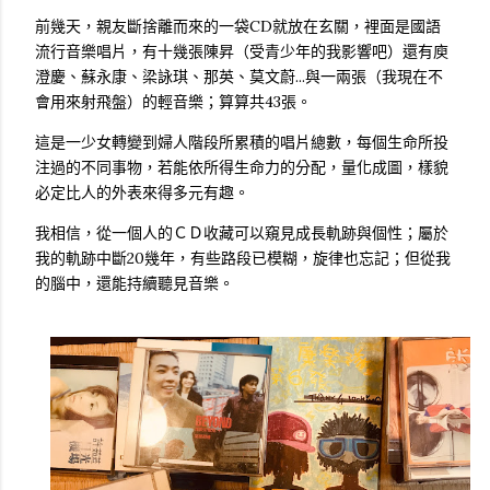
前幾天，親友斷捨離而來的一袋CD就放在玄關，裡面是國語
流行音樂唱片，有十幾張陳昇（受青少年的我影響吧）還有庾
澄慶、蘇永康、梁詠琪、那英、莫文蔚...與一兩張（我現在不
會用來射飛盤）的輕音樂；算算共43張。
這是一少女轉變到婦人階段所累積的唱片總數，每個生命所投
注過的不同事物，若能依所得生命力的分配，量化成圖，樣貌
必定比人的外表來得多元有趣。
我相信，從一個人的ＣＤ收藏可以窺見成長軌跡與個性；屬於
我的軌跡中斷20幾年，有些路段已模糊，旋律也忘記；但從我
的腦中，還能持續聽見音樂。