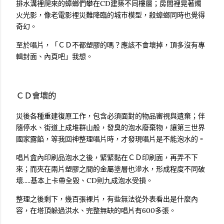
排水溝裡爬來的蟑螂們攀在CD建築不同樓層；房間裡晃著燭
火光影，像老電影裡災難降臨的城市模型，殺蟑螂同時也覺得
奇幻。
至於唱片，「ＣＤ不都塑膠的嗎？應該不會壞掉，頂多沒有專
輯封面、內頁吧」我想。
ＣＤ會壞的
災後各種重建復原工作，包含必須面對的物品審視與遺棄；伴
隨停水、街道上成堆群山般，發臭的泡水廢棄物，讓第三世界
國家露餡，等我回神整理唱片時，才發現唱片是不能泡水的。
唱片盒內印刷品泡水之後，緊緊黏在ＣＤ印刷面，再弄不下
來；而夾在兩片塑膠之間的金屬塗層也滲水，形成程度不同破
壞.....基本上卡帶全毀、CD則九成泡水受損。
整理之後剩下，幾百張裸片，有些無法從外表看出是什麼內
容，在塔頂躲過洪水、完整無缺的唱片有600多張。