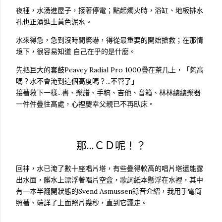
夜裡，水湧進屋子，接著停電；點起燭火時，浴缸、地板排水
孔也正湧進土黃色泥水。
水來得急，急到沒時間驚嚇，得從最重要的開始搶救；在那情
境下，很容易知道 自己在乎的是什麼。
先把巨大的套鼓Peavey Radial Pro 1000疊在茶几上，「夠高
嗎？水不會淹到這個高度嗎？...不管了」
接著救下一樣...書、樂譜、手稿、吉他、音箱、林林總總樂器
一件件疊往高處，心裡慶幸父親已不再臥床。
那...ＣＤ呢！？
回神，水已淹了數十座唱片塔，有些疊得較高的唱片塔還能露
出水面，髒水上漂浮著唱片空盒，歌詞紙本懸浮在水裡，其中
有一本半翻開狀態的Svend Asmussen錄音介紹，我用手電筒
照著、端詳了上面照片幾秒，直到它飄走。