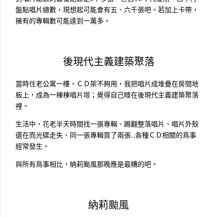
盤點唱片總數，現想起可能會有五、六千張吧。若加上卡帶，
擁有的專輯數可能達到一萬多。
後現代主義建築聚落
當時住老公寓一樓，ＣＤ架不夠用，我把唱片成堆疊在房間地
板上，成為一棟棟唱片塔；覺得自己睡在後現代主義建築聚落
裡。
生活中，花老半天時間找一張專輯、踢翻整落唱片、唱片外殼
還在而光碟走失、同一張專輯買了兩張...各種ＣＤ相關的鳥事
經常發生。
與所有鳥事相比，納莉颱風那晚應是最糟的吧。
納莉颱風