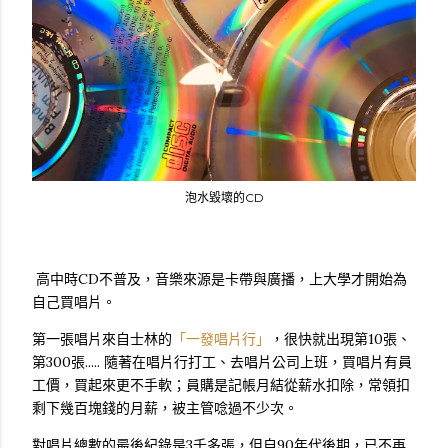
泡水毀壞的CD
高中時CD不普及，音樂來源是卡帶與廣播，上大學才開始為
自己買唱片。
第一張唱片來自士林的
「一發唱片行」
，很快就出現第10張、
第300張..... 隨著在唱片行打工、去唱片公司上班，買唱片有員
工價，買起來更不手軟；員購是記帳月結從薪水扣除，常領扣
剩下幾百塊錢的月薪，被主管唸過不少次。
對唱片總數的最後紀錄是3千多張，但自90年代後期，已不再