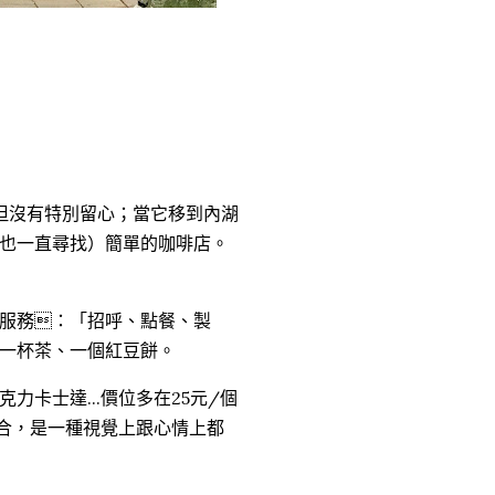
但沒有特別留心；當它移到內湖
也一直尋找）簡單的咖啡店。
服務：「招呼、點餐、製
一杯茶、一個紅豆餅。
卡士達...價位多在25元/個
密合，是一種視覺上跟心情上都