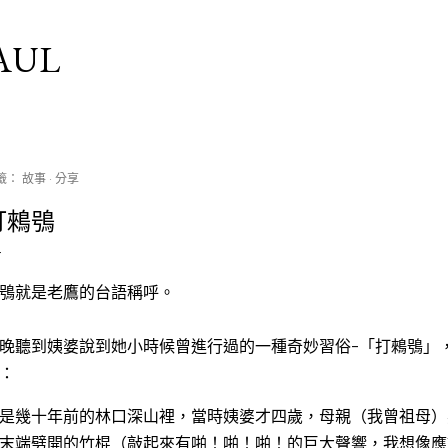
跳到主要內容
AUL
籤：
故事
分享
打鶆鴞
鴞就是老鷹的台語稱呼。
晚聽到姨婆說到她小時候曾進行過的一種奇妙習俗-「打鶆鴞」
：
是幾十年前的林口深山裡，當時姨婆才四歲，母親（我曾祖母）
末端劈開的竹棍（敲起來有啪！啪！啪！的巨大聲響，我想像應