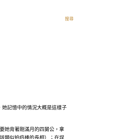
搜尋
，她記憶中的情況大概是這樣子
要她背著剛滿月的四舅公，拿
該類似拍痧棒的長相）；在埕