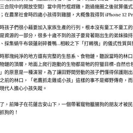
三合院中的開放空間）當中用竹棍趕雞，跑過幾圈之後就算儀式
；在農業社會時四歲小孩得到雞腿，大概像我得到 iPhone 12 Pr
時孩子們很小藉要加入家族生產的行列，根本沒有童工不童工的
是資源的一部分，很多十歲不到的孩子要背著剛出生的弟妹操持
、採集蝸牛布袋蓮剁碎養鴨...相較之下「打鶆鴞」的儀式性質
時那塊純淨的地方還有完整的生態系、食物鏈，聽說當時的林口
物鏈的頂層，地面上爬行跑動的生物都是牠的狩獵目標-自然也
」的原意是一種演習，為了讓田野間勞動的孩子們懂得保護剛出
之前的林口，「老鷹抓走雞或小孩」這樣的事不是鄉野傳奇，而
現代人擔心小孩失蹤。
了，前陣子在花蓮吉安山下，一個帶著寵物臘腸狗的朋友才被民
抓狗的！