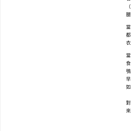
（
腿
當
都
衣
當
食
鴞
早
如
對
來