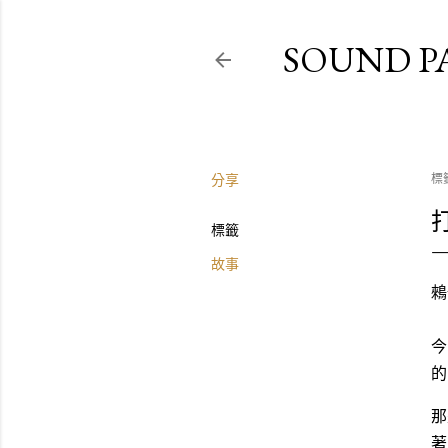
SOUND P
分享
標
標籤
故事
鶆
今
的
那
著