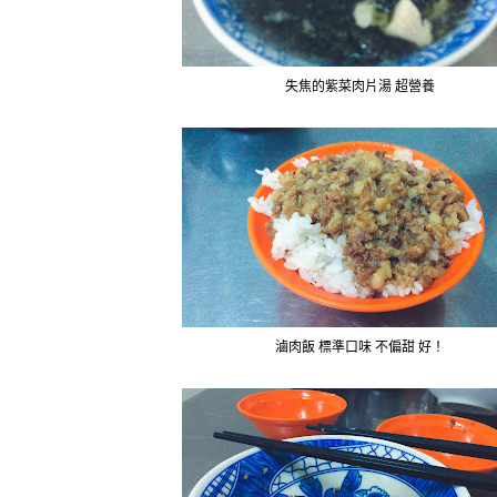
失焦的紫菜肉片湯 超營養
滷肉飯 標準口味 不偏甜 好！