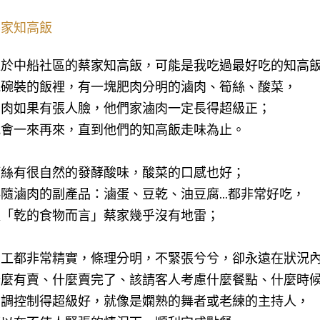
蔡家知高飯
位於中船社區的蔡家知高飯，可能是我吃過最好吃的知高
瓷碗裝的飯裡，有一塊肥肉分明的滷肉、筍絲、酸菜，
滷肉如果有張人臉，他們家滷肉一定長得超級正；
我會一來再來，直到他們的知高飯走味為止。
筍絲有很自然的發酵酸味，酸菜的口感也好；
隨滷肉的副產品：滷蛋、豆乾、油豆腐...都非常好吃，
以「乾的食物而言」蔡家幾乎沒有地雷；
員工都非常精實，條理分明，不緊張兮兮，卻永遠在狀況
麼有賣、什麼賣完了、該請客人考慮什麼餐點、什麼時候該
步調控制得超級好，就像是嫻熟的舞者或老練的主持人，