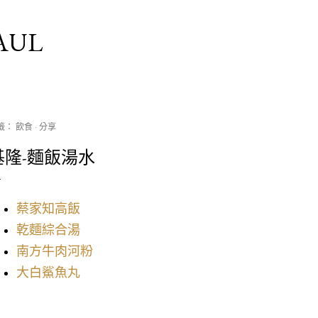
跳到主要內容
AUL
籤：
飲食
分享
基隆-麵飯湯水
蔡家知高飯
乾麵綜合湯
南方牛肉河粉
大白鯊魚丸