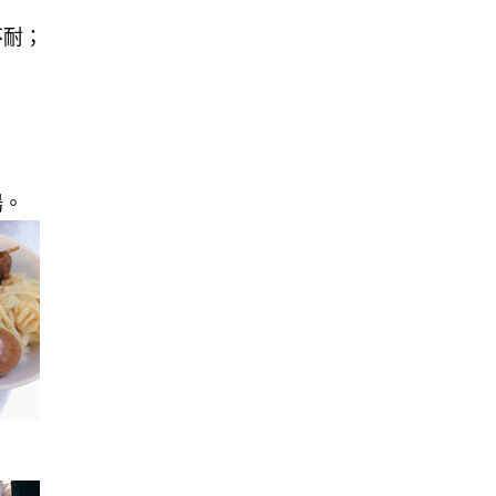
不耐；
湯。