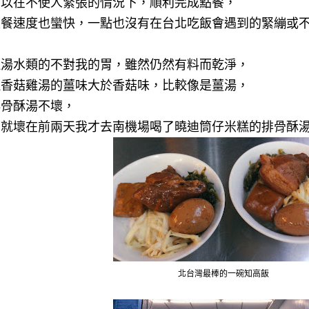
可以在不使人緊張的情況下，順利完成點餐，
上餐速度也蠻快，一點也沒有在台北吃飯會遇到的緊繃或
但湯水類的不對我的胃，雖然仍然有料而乾淨，
但香菇雞湯的薑味大於香菇味，比較像是薑湯，
排骨酥湯不壞，
壞就壞在前兩天我才去南機場喝了曉迪筒仔米糕的排骨酥
北台灣最棒的一碗知高飯