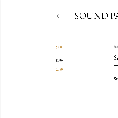
SOUND P
分享
標
S
標籤
音樂
So